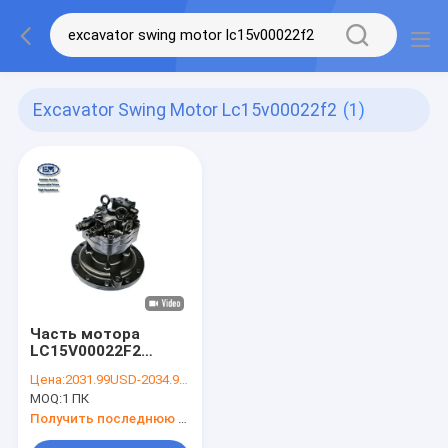
Excavator Swing Motor Lc15v00022f2
(1)
Часть мотора
LC15V00022F2
качания
Цена:
2031.99USD-2034.99USD
экскаватора SK330-
MOQ:
1 ПК
8 SK350-8
экскаватора
Получить последнюю цену