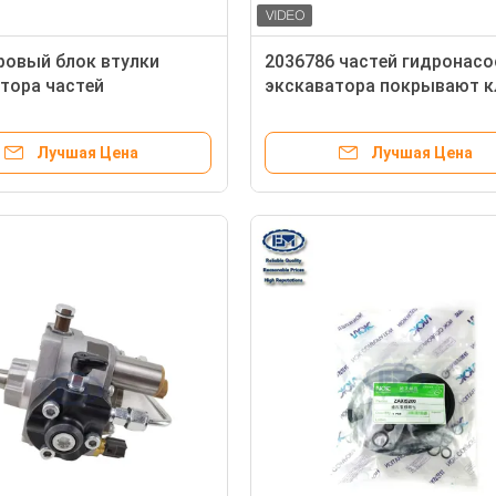
овый блок втулки
2036786 частей гидронасо
тора частей
экскаватора покрывают к
соса экскаватора
для ZX200 HPV102
82 ME011977
Лучшая Цена
Лучшая Цена