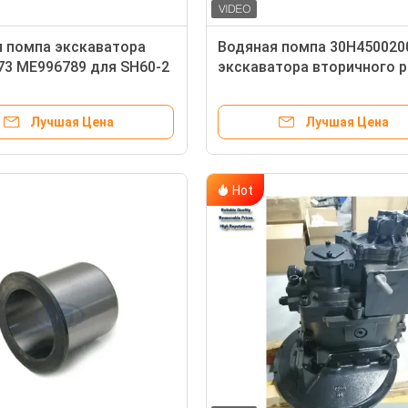
 помпа экскаватора
Водяная помпа 30H450020
3 ME996789 для SH60-2
экскаватора вторичного 
4M40
для SK45 SK50 S3L2
Лучшая Цена
Лучшая Цена
Hot