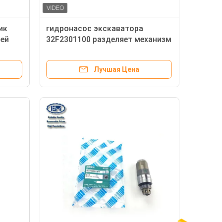
ик
гидронасос экскаватора
тей
32F2301100 разделяет механизм
привода кулачкового вала
МИЦУБИСИ для C4.2 C6.4
Лучшая Цена