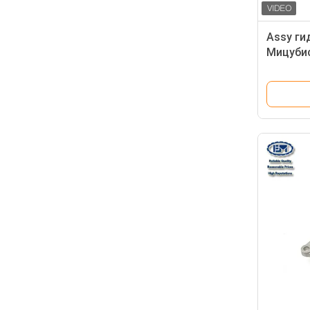
Assy ги
Мицубис
J05E