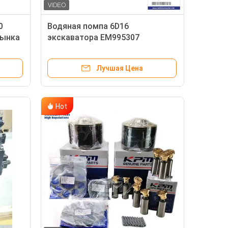
0
Водяная помпа 6D16
рынка
экскаватора EM995307
ME995307 SK320-6 SK350-5
HD1430 SK320-6E SK330-6E
Лучшая Цена
Hot