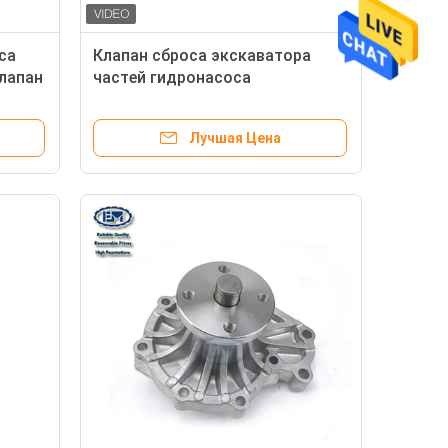
са
Клапан сброса экскаватора
лапан
частей гидронасоса
экскаватора YN22V00029F1
Лучшая Цена