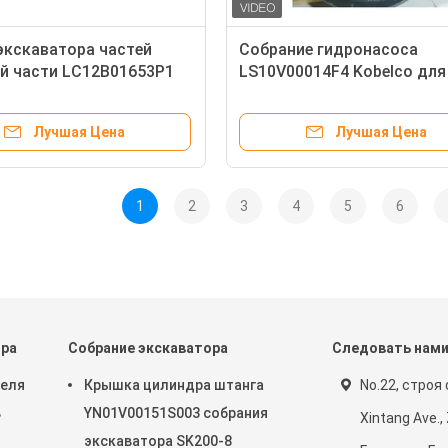
экскаватора частей
Собрание гидронасоса
й части LC12B01653P1
LS10V00014F4 Kobelco для
соса SK330-8 SK350-8
SK460-8 SK500-9
Лучшая Цена
Лучшая Цена
1
2
3
4
5
6
ора
Собрание экскаватора
Следовать нам
теля
Крышка цилиндра штанга
No.22, строя 
в
YN01V00151S003 собрания
Xintang Ave.,
экскаватора SK200-8