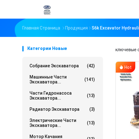
Главная Страница
Продукция
S6k Excavator Hydrau
Категории Новые
ключевые 
Собрание Экскаватора
(42)
Hot
Машинные Части
(141)
Экскаватора...
Части Гидронасоса
(13)
Экскаватора...
Радиатор Экскаватора
(3)
Электрические Части
(13)
Экскаватора...
Мотор Качания