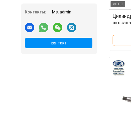
Контакты:
Ms. admin
Цилиндр
экскава
гидрона
ME0119
контакт