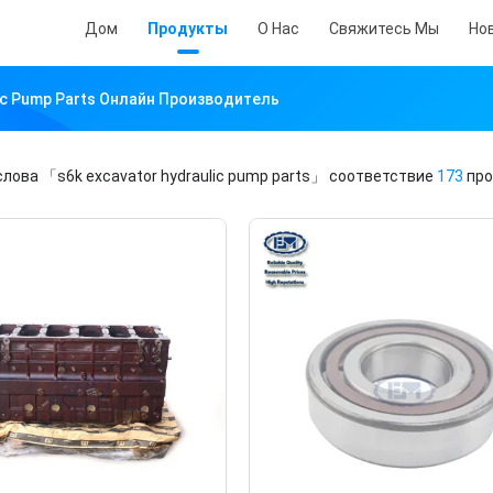
Дом
Продукты
О Нас
Свяжитесь Мы
Но
lic Pump Parts Онлайн Производитель
слова
「s6k excavator hydraulic pump parts」
соответствие
173
про