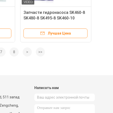
Запчасти гидронасоса SK460-8
SK480-8 SK495-8 SK460-10
SK480-10 K5V200 для частей
KPM KOBELCO экскаватора
Лучшая Цена
7
8
>
>>
и
Написать нам
d, 511 запад
 Zengcheng,