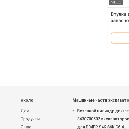
Втулка 
запасно
гидрона
Kobelco
около
Машинные части экскават
Дом
Вставной цилиндр двига
Продукты
3430700502 экскаваторо
О нас
для D04FR S4K S6K C6.4