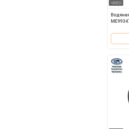
Водяная
ME99347
SH60-5 