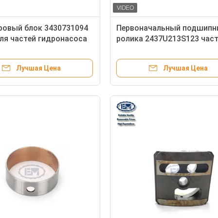
ровый блок 3430731094
Первоначальный подшипн
ля частей гидронасоса
ролика 2437U213S123 час
тора E320B S6K
гидронасоса экскаватора
LC10V00002S123
Лучшая Цена
Лучшая Цена