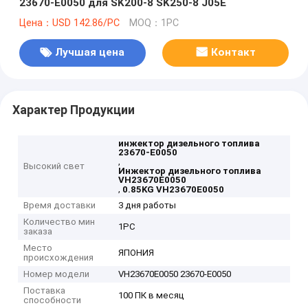
23670-E0050 для SK200-8 SK250-8 J05E
Цена：USD 142.86/PC
MOQ：1PC
Лучшая цена
Контакт
Характер Продукции
инжектор дизельного топлива
23670-E0050
,
Высокий свет
Инжектор дизельного топлива
VH23670E0050
,
0.85KG VH23670E0050
Время доставки
3 дня работы
Количество мин
1PC
заказа
Место
ЯПОНИЯ
происхождения
Номер модели
VH23670E0050 23670-E0050
Поставка
100 ПК в месяц
способности