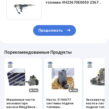
топлива VH23670E0050 23670-
E0050 для SK200-8 SK250-8
J05E
Продолжать
Порекомендованные Продукты
Машинные части
Насос 3190677
Экскаваторы
экскаватора
системы подачи
насоса сист
насоса Мицубиси
топлива
подачи топли