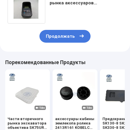
рынка аксессуаров
YN59S00021F3 кабины
экскаватора SK200-8 SK460-8
Продолжать
Порекомендованные Продукты
Части вторичного
аксессуары кабины
Предохранит
рынка экскаватора
землекопа ролика
SK130-8 SK20
объектива SK75UR-
2413R161 KOBELCO
SK330-8 SK26