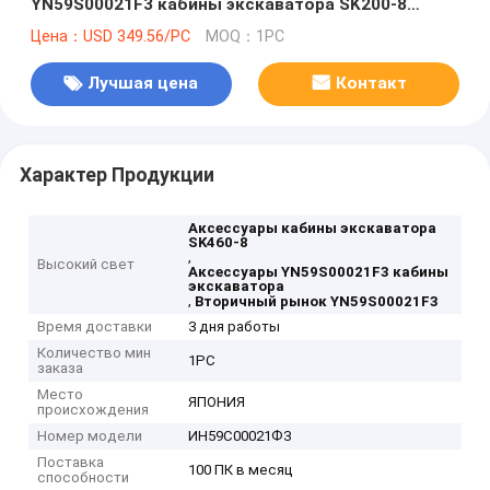
YN59S00021F3 кабины экскаватора SK200-8
SK460-8
Цена：USD 349.56/PC
MOQ：1PC
Лучшая цена
Контакт
Характер Продукции
Аксессуары кабины экскаватора
SK460-8
,
Высокий свет
Аксессуары YN59S00021F3 кабины
экскаватора
,
Вторичный рынок YN59S00021F3
Время доставки
3 дня работы
Количество мин
1PC
заказа
Место
ЯПОНИЯ
происхождения
Номер модели
ИН59С00021Ф3
Поставка
100 ПК в месяц
способности