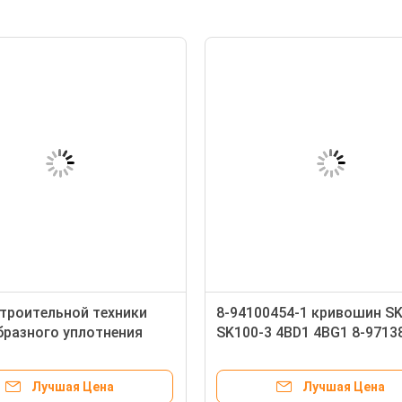
троительной техники
8-94100454-1 кривошин SK
бразного уплотнения
SK100-3 4BD1 4BG1 8-9713
12008 VHSZ31012008
8-94449366-2 шкива
тора Hino SK250-8
экскаватора
Лучшая Цена
Лучшая Цена
8