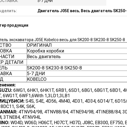
ОСТАВКА:
5-7 ДНИ
ыделить:
Двигатель J05E весь
,
Весь двигатель SK250-
тер продукции
ель экскаватора J05E Kobelco весь для SK200-8 SK230-8 SK250-8
СТВО
ОРИГИНАЛ
ОВКА
Коробка коробки
ЧАСТИ
Весь двигатель
Р ДЕТАЛИ
ЕЛЬ
SK200-8 SK230-8 SK250-8
АВКА
5-7 ДНИ
НД
KOBELCO
енения:
SUZU:
6WG1, 6HK1, 6HK1T, 6RB1, 6SD1, 6BG1, 6BG1T, 6BD1, 4HK
, 6WG1T, 6WF1,6With 1,3LD1,3LB1
МИЦУБИСИ:
S4S, S4E, 4D56, 4M40, 4D31, 4D34, 6D14/T, 6D15/
 8DC11, S4K, S6K,
YANMAR:
4TNV94/98, 4TNV88/84, 4TNE94/98, 4TINE88/84, 3D8
, 3TNE84, 4TNV94L
INO:
W04D, W06D, H06CT, H07CT, H07D, J08C, EB300, EF750, E