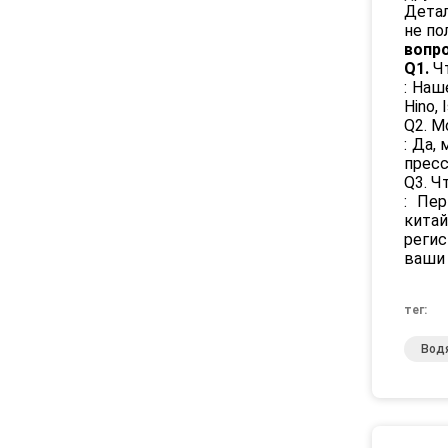
Детал
не по
вопр
Q1.
Ч
: Наш
Hino,
Q2. М
: Да,
прес
Q3. Ч
: Пе
кита
регис
ваши 
тег:
Вод