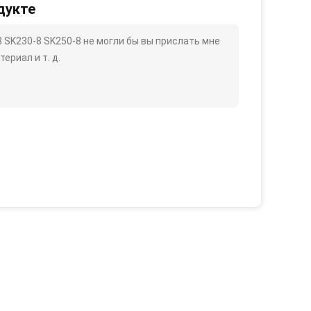
дукте
 SK230-8 SK250-8 не могли бы вы прислать мне
ериал и т. д.