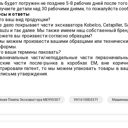
ь будет погружен не позднее 5-8 рабочих дней после того 
лучаете детали над 30 рабочими днями, то пожалуйста соо
осы и ответы
то ваш вид продукции?
е дело покрывает части экскаватора Kobelco, Catapiller, S
 Isuzu и так далее. Мы также имеем наш собственный брен
ожете вы произвести согласно образцам?
 мы можем произвести вашими образцами или техничес
сформы.
то ваши термины паковать?
рвоначальные части/неподдельные части первоначальн
йские части после-рынка в коробках EM, вне корич
трировали патент, то мы можем упаковать товары в ваш
письма утверждения.
яная Помпа Экскаватора ME995307
VH16100E0371
Машинны