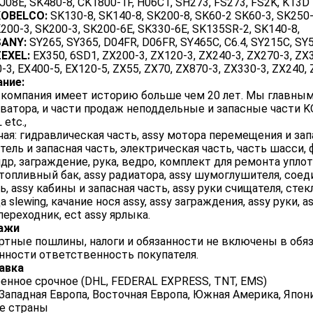
 J08E, SK480-8, CK1800-1F, H06CT, SH273, FS273, FS2K, K13D
KOBELCO:
SK130-8, SK140-8, SK200-8, SK60-2 SK60-3, SK250-
K200-3, SK200-3, SK200-6E, SK330-6E, SK135SR-2, SK140-8,
SANY:
SY265, SY365, D04FR, D06FR, SY465C, C6.4, SY215C, SY
EXEL:
EX350, 6SD1, ZX200-3, ZX120-3, ZX240-3, ZX270-3, ZX3
-3, EX400-5, EX120-5, ZX55, ZX70, ZX870-3, ZX330-3, ZX240,
ние:
компания имеет историю больше чем 20 лет. Мы главным
ватора, и части продаж неподдельные и запасные части 
 etc.,
ая: гидравлическая часть, assy мотора перемещения и запас
тель и запасная часть, электрическая часть, часть шасси,
др, заграждение, рука, ведро, комплект для ремонта уплот
 топливный бак, assy радиатора, assy шумоглушителя, соедин
ь, assy кабины и запасная часть, assy руки счищателя, стекл
а slewing, качание нося assy, assy заграждения, assy руки, a
 переходник, ect assy ярлыка.
ажи
тные пошлины, налоги и обязанности не включены в обяз
нности ответственность покупателя.
авка
енное срочное (DHL, FEDERAL EXPRESS, TNT, EMS)
Западная Европа, Восточная Европа, Южная Америка, Япония
е страны