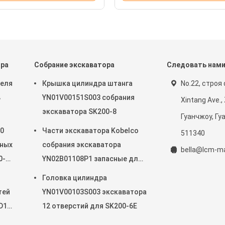
ора
Собрание экскаватора
Следовать нам
теля
Крышка цилиндра штанга
No.22, строя 
в
YN01V00151S003 собрания
Xintang Ave.,
экскаватора SK200-8
Гуанчжоу, Гу
0
Части экскаватора Kobelco
511340
нных
собрания экскаватора
bella@lcm-m
0-8
YN02B01108P1 запасные для
SK200-10 SK200-6ES
Головка цилиндра
тей
YN01V00103S003 экскаватора
D1
12 отверстий для SK200-6E