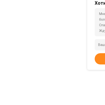
Хоти
Мне
бол
Спа
Жду