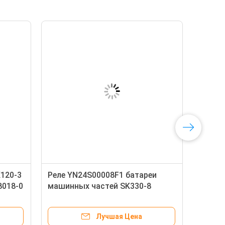
120-3
Реле YN24S00008F1 батареи
8018-0
машинных частей SK330-8
SK350-8 SK380D-8 SK330-10
SK390XD-10 экскаватора
Лучшая Цена
Kobelco Kato Sany