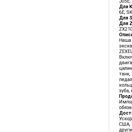
J05E,
Для 
6E, S
Для 
Для Z
ZX210
Описа
Наша 
экска
ZEXEL
Включ
двига
цилин
танк,
педал
кольц
зуба,
Прод
Импор
обяза
Дост
Ускор
США, 
други