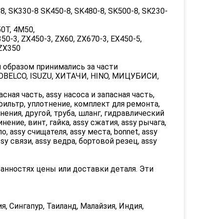
8, SK330-8 SK450-8, SK480-8, SK500-8, SK230-
50T, 4M50,
50-3, ZX450-3, ZX60, ZX670-3, EX450-5,
 ZX350
 образом принимались за части
KOBELCO, ISUZU, ХИТАЧИ, HINO, МИЦУБИСИ,
ная часть, assy насоса и запасная часть,
 фильтр, уплотнение, комплект для ремонта,
нения, другой, труба, шланг, гидравлический
ение, винт, гайка, assy сжатия, assy рычага,
о, assy счищателя, assy места, bonnet, assy
ssy связи, assy ведра, бортовой резец, assy
анностях цены или доставки деталя. Эти
, Сингапур, Таиланд, Малайзия, Индия,