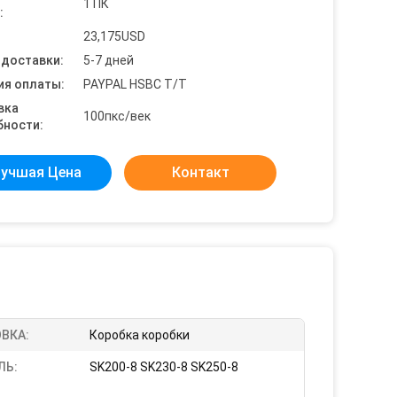
1 ПК
:
23,175USD
 доставки:
5-7 дней
ия оплаты:
PAYPAL HSBC T/T
вка
100пкс/век
бности:
учшая Цена
Контакт
ВКА:
Коробка коробки
ЛЬ:
SK200-8 SK230-8 SK250-8