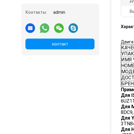
Д
В
Контакты:
admin
Харак
Двигат
контакт
КАЧЕ
УПАК
ИМЯ 
НОМЕ
МОД
ДОСТ
БРЕ
Прим
Для I
6UZ1T
Для 
8DC9,
Для 
3TN84
Для H