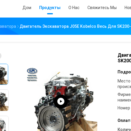
Дом
Продукты
О Нас
Свяжитесь Мы
Но
аватора
Двигатель Экскаватора J05E Kobelco Весь Для SK200-
Двига
SK200
Подро
Место
проис
Фирме
наиме
Номер
Оплат
Колич