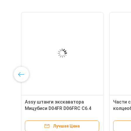
Assy штанги экскаватора
Части с
т
Мицубиси D04FR D06FRC C6.4
колцео
C4.2 для SK130-8 138KW 32F19-
SZ310-
00013 32F19-00011 32R19-00012
экскава
Лучшая Цена
294-1747
SK330-