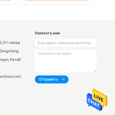
и
Написать нам
d, 511 запад
 Zengcheng,
андун, Китай
achinery.com
Отправить