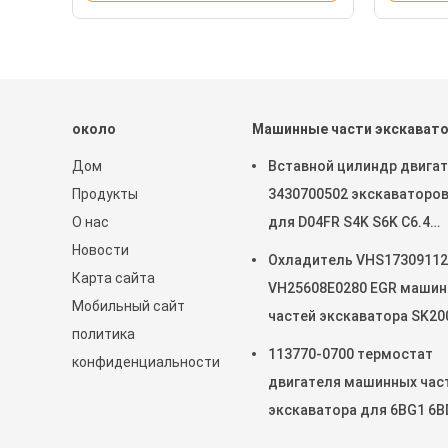
около
Машинные части экскават
Дом
Вставной цилиндр двига
Продукты
3430700502 экскаваторо
О нас
для D04FR S4K S6K C6.4
Новости
SK130-8
Охладитель VHS17309112
Карта сайта
VH25608E0280 EGR маши
Мобильный сайт
частей экскаватора SK20
политика
SK250-8 SK250-10 J05E
113770-0700 термостат
конфиденциальности
двигателя машинных час
экскаватора для 6BG1 6B
SK135SR