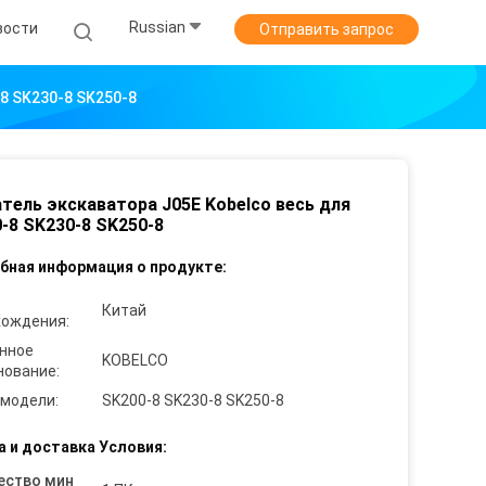
Russian
вости
Отправить запрос
8 SK230-8 SK250-8
тель экскаватора J05E Kobelco весь для
-8 SK230-8 SK250-8
бная информация о продукте:
Китай
хождения:
нное
KOBELCO
нование:
 модели:
SK200-8 SK230-8 SK250-8
а и доставка Условия:
ество мин